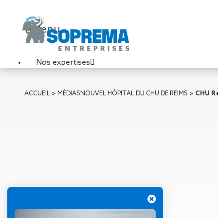
Menu
Nos expertises
Travaux de toiture
ACCUEIL
>
MÉDIAS
NOUVEL HÔPITAL DU CHU DE REIMS
>
CHU R+
Couverture sèche
Désenfumage
Éclairage naturel
Étanchéité liquide
Étanchéité sur support
acier
Étanchéité sur support
béton
Étanchéité sur support
bois
04 mars 2026