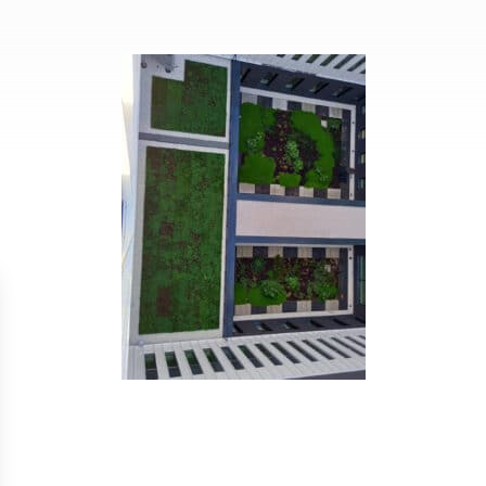
Isolation
Métallerie –
Entretie
Thermique par
Serrurerie
plat inacce
l’Extérieur
Entretie
Perméabilité
toiture-ter
à l’air
accessible
Entretie
toiture en
Entretie
toiture
photovolta
Entretie
toiture vég
Entretie
installatio
pluviale si
Petits t
toiture
Recherc
fuites