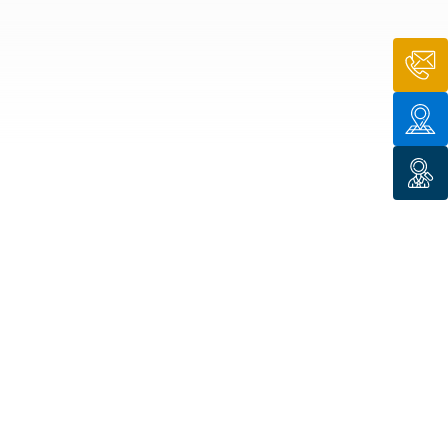
n de toit
ssible
n de
rasse
n de
 amiante
n de
ïque
n de
étalisée
n des
ns d’eau
phoïde
ravaux de
he de