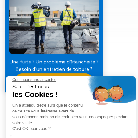
Gestion des Eaux
Pluviales (GEP)
Hygrométrie
Rafraichissement
adiabatique
Réfection
d’étanchéité
Toiture
photovoltaïque
Une fuite ? Un problème d’étanchéité ?
Toitures blanches
Besoin d’un entretien de toiture ?
réflectives
Je contacte mon agence
Travaux sur
amiante/Désamiantage
Végétalisation de
toiture
Ventilation naturelle