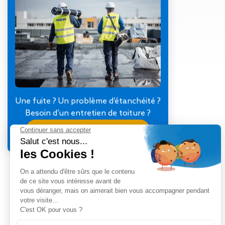
Gestion des Eaux
Pluviales (GEP)
Hygrométrie
Rafraichissement
adiabatique
Réfection
d’étanchéité
Toiture
photovoltaïque
Une fuite ? Un problème d’étanchéité ?
Toitures blanches
Besoin d’un entretien de toiture ?
réflectives
Je contacte mon agence
Travaux sur
amiante/Désamiantage
Végétalisation de
toiture
Ventilation naturelle