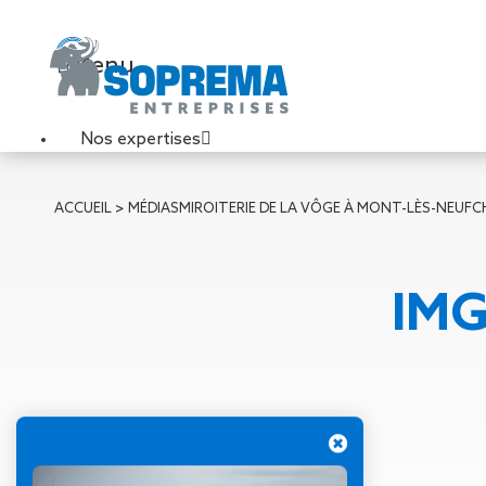
Menu
Nos expertises
Travaux de toiture
ACCUEIL
>
MÉDIAS
MIROITERIE DE LA VÔGE À MONT-LÈS-NEUF
Couverture sèche
Désenfumage
Éclairage naturel
IMG
Étanchéité liquide
Étanchéité sur support
acier
Étanchéité sur support
béton
Étanchéité sur support
bois
17 avril 2025