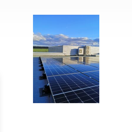
Isolation
Métallerie –
Entretie
Thermique par
Serrurerie
plat inacce
l’Extérieur
Entretie
Perméabilité
toiture-ter
à l’air
accessible
Entretie
toiture en
Entretie
toiture
photovolta
Entretie
toiture vég
Entretie
installatio
pluviale si
Petits t
toiture
Recherc
fuites