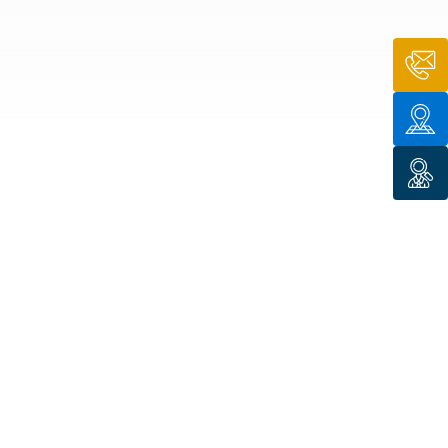
n de toit
ssible
n de
rasse
n de
 amiante
n de
ïque
n de
étalisée
n des
ns d’eau
phoïde
ravaux de
he de