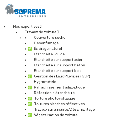
Menu
Nos expertises
Travaux de toiture
fduro.2015070919471
Couverture sèche
Désenfumage
Éclairage naturel
Étanchéité liquide
PARTAGER
Étanchéité sur support acier
Étanchéité sur support béton
12 septembre 2017
Étanchéité sur support bois
Gestion des Eaux Pluviales (GEP)
Hygrométrie
Rafraichissement adiabatique
Réfection d’étanchéité
Toiture photovoltaïque
Toitures blanches réflectives
Travaux sur amiante/Désamiantage
Végétalisation de toiture