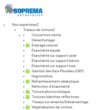
Menu
Nos expertises
Travaux de toiture
maison-reussite-
Couverture sèche
Désenfumage
Éclairage naturel
studio-vu
Étanchéité liquide
Étanchéité sur support acier
Étanchéité sur support béton
PARTAGER
Étanchéité sur support bois
Gestion des Eaux Pluviales (GEP)
Hygrométrie
13 octobre 2017
Rafraichissement adiabatique
Réfection d’étanchéité
Toiture photovoltaïque
Toitures blanches réflectives
Travaux sur amiante/Désamiantage
Végétalisation de toiture