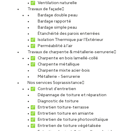
Ventilation naturelle
Travaux de façade
Bardage double peau
Lycée Simone Veil de
Bardage rapporté
Bardage simple peau
Étanchéité des parois enterrées
Gignac
Isolation Thermique par l’Extérieur
Perméabilité à l’air
Travaux de charpente & métallerie-serrurerie
Charpente en bois lamellé-collé
PARTAGER
Charpente métallique
Charpente mixte acier-bois
Métallerie – Serrurerie
Carte d'identité du chantier
Nos services Soprassistance
Contrat d’entretien
Ville :
Gignac
Dépannage de toiture et réparation
Agence :
Montpellier
Diagnostic de toiture
Maîtres d’œuvre :
Hellin Sebbag
Entretien toiture-terrasse
Maître d’ouvrage :
Région Occitanie
Entretien toiture en amiante
Type de projet
Entretien de toiture photovoltaïque
Entretien de toiture végétalisée
Activité :
Toiture