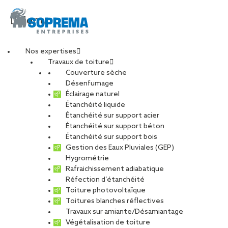
Menu
Nos expertises
Travaux de toiture
Couverture sèche
Désenfumage
Éclairage naturel
Étanchéité liquide
Étanchéité sur support acier
Étanchéité sur support béton
Étanchéité sur support bois
Gestion des Eaux Pluviales (GEP)
Hygrométrie
Rafraichissement adiabatique
Réfection d’étanchéité
Toiture photovoltaïque
Toitures blanches réflectives
Travaux sur amiante/Désamiantage
VOIR LES PHOTOS
Végétalisation de toiture