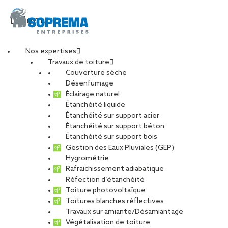
Menu
Nos expertises
Travaux de toiture
20210826_153756-
Couverture sèche
Désenfumage
Éclairage naturel
min
Étanchéité liquide
Étanchéité sur support acier
Étanchéité sur support béton
PARTAGER
Étanchéité sur support bois
Gestion des Eaux Pluviales (GEP)
Hygrométrie
10 décembre 2021
Rafraichissement adiabatique
Réfection d’étanchéité
Toiture photovoltaïque
Toitures blanches réflectives
Travaux sur amiante/Désamiantage
Végétalisation de toiture