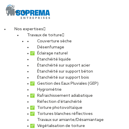
Menu
Nos expertises
Travaux de toiture
eden_servon_paris_ac
Couverture sèche
Désenfumage
Éclairage naturel
Étanchéité liquide
PARTAGER
Étanchéité sur support acier
Étanchéité sur support béton
23 novembre 2018
Étanchéité sur support bois
Gestion des Eaux Pluviales (GEP)
Hygrométrie
Rafraichissement adiabatique
Réfection d’étanchéité
Toiture photovoltaïque
Toitures blanches réflectives
Travaux sur amiante/Désamiantage
Végétalisation de toiture