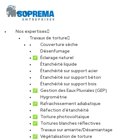
Menu
Nos expertises
Travaux de toiture
lycee-beaupreau-
Couverture sèche
Désenfumage
Éclairage naturel
angers
Étanchéité liquide
Étanchéité sur support acier
Étanchéité sur support béton
PARTAGER
Étanchéité sur support bois
Gestion des Eaux Pluviales (GEP)
Hygrométrie
16 octobre 2017
Rafraichissement adiabatique
Réfection d’étanchéité
Toiture photovoltaïque
Toitures blanches réflectives
Travaux sur amiante/Désamiantage
Végétalisation de toiture