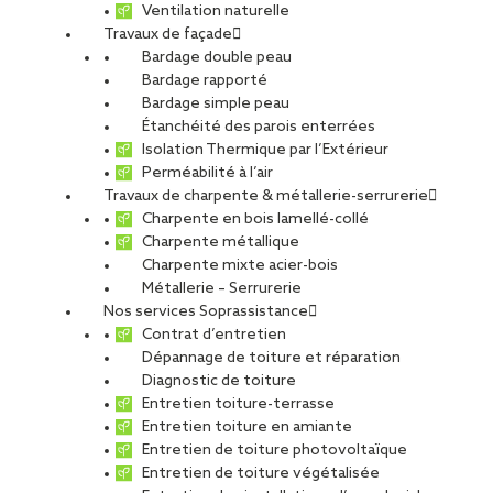
Ventilation naturelle
Travaux de façade
Bardage double peau
LIDL à Cenon
Bardage rapporté
Bardage simple peau
Étanchéité des parois enterrées
Isolation Thermique par l’Extérieur
PARTAGER
Perméabilité à l’air
Travaux de charpente & métallerie-serrurerie
Charpente en bois lamellé-collé
Carte d'identité du chantier
Charpente métallique
Charpente mixte acier-bois
Ville :
Cenon
Métallerie – Serrurerie
Agence :
Bordeaux
Nos services Soprassistance
Maitre d’ouvrage :
LIDL
Contrat d’entretien
Maître d’œuvre :
Act’ Architecture
Dépannage de toiture et réparation
Diagnostic de toiture
Type de projet
Entretien toiture-terrasse
Activité :
Façade, Toiture
Entretien toiture en amiante
Nature du projet :
Travaux neufs
Entretien de toiture photovoltaïque
Destination du bâtiment :
Commerces (dont artisanat)
Entretien de toiture végétalisée