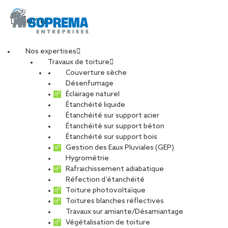
Menu
Nos expertises
Travaux de toiture
Couverture sèche
Désenfumage
Éclairage naturel
Étanchéité liquide
Étanchéité sur support acier
Étanchéité sur support béton
Étanchéité sur support bois
Gestion des Eaux Pluviales (GEP)
Hygrométrie
Rafraichissement adiabatique
Réfection d’étanchéité
Toiture photovoltaïque
Toitures blanches réflectives
Travaux sur amiante/Désamiantage
VOIR LES PHOTOS
Végétalisation de toiture