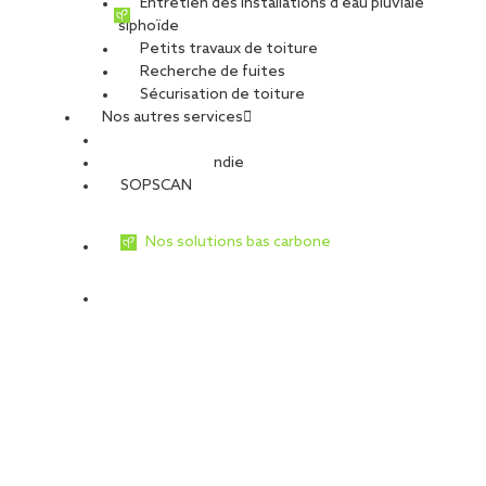
Entretien des installations d’eau pluviale
Type de travaux
siphoïde
Travaux de façade
Petits travaux de toiture
Travaux de toiture
Recherche de fuites
Toiture photovoltaïque
Sécurisation de toiture
Désenfumage
Nos autres services
Étanchéité sur support béton
Sécurité Incendie
SOPSCAN
SOPREMA Entreprises réalise
Nos solutions bas carbone
l’ensemble des toitures et
façades du plus gros Lidl
d’Aquitaine
Travaux confiés à SOPREMA Entreprises Bordeaux
2 800 m² de préparation de toiture à recevoir du solaire
200 m² de terrasse technique
1 000 m² de bardage Trespa sur ossature métallique
305 m² de bandeau Alucobond sur support bois