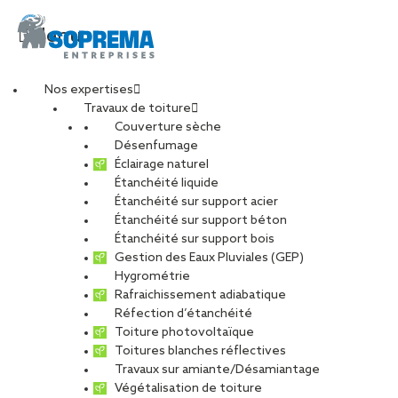
Menu
Nos expertises
Travaux de toiture
oceanides_bordeaux
Couverture sèche
Désenfumage
Éclairage naturel
Étanchéité liquide
PARTAGER
Étanchéité sur support acier
Étanchéité sur support béton
08 novembre 2018
Étanchéité sur support bois
Gestion des Eaux Pluviales (GEP)
Hygrométrie
Rafraichissement adiabatique
Réfection d’étanchéité
Toiture photovoltaïque
Toitures blanches réflectives
Travaux sur amiante/Désamiantage
Végétalisation de toiture