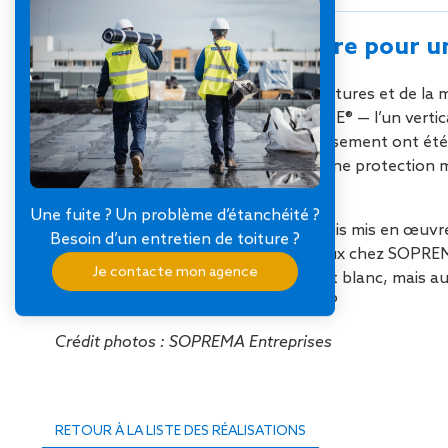
Un calepinage sur mesure pour u
Spécialisé dans l’étude des microstructures et de la 
Metz. Répartis en deux bâtiments HQE® — l’un vertical
d’étanchéité et le bardage de l’établissement ont ét
215 mm d’épaisseur et recouverte d’une protection me
isolation de 140 mm de laine de verre.
Une fuite ? Un problème d’étanchéité ?
« Tout a été réalisé sur mesure, parfois mis en œuvre 
Besoin d’un entretien de toiture ?
Julien Coudron, conducteur de travaux chez SOPREMA
Je contacte mon agence
invisibles, aspect aluminium brossé et blanc, mais a
pour mettre à l’honneur le bâtiment ?
Crédit photos : SOPREMA Entreprises
RETOUR À LA LISTE DES RÉALISATIONS