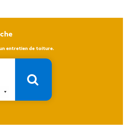
oche
n entretien de toiture.