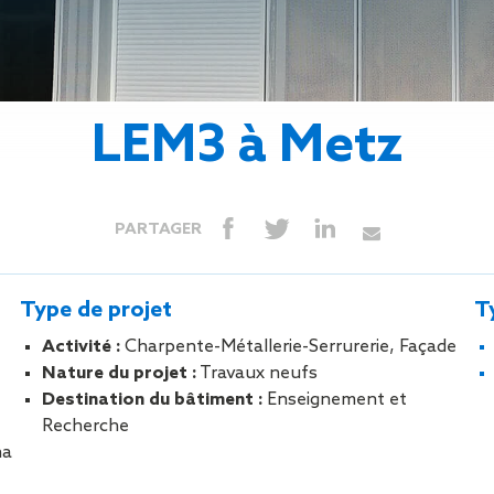
Isolation
Métallerie –
Entretie
Thermique par
Serrurerie
plat inacce
l’Extérieur
Entretie
Perméabilité
toiture-ter
à l’air
accessible
LEM3 à Metz
Entretie
toiture en
Entretie
toiture
PARTAGER
photovolta
Entretie
toiture vég
Type de projet
T
Entretie
installatio
Activité :
Charpente-Métallerie-Serrurerie, Façade
pluviale si
Nature du projet :
Travaux neufs
Petits t
Destination du bâtiment :
Enseignement et
toiture
Recherche
Recherc
ha
fuites