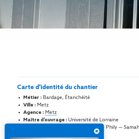
Gestion des Eaux
Pluviales (GEP)
Hygrométrie
Rafraichissement
adiabatique
Réfection
d’étanchéité
Toiture
photovoltaïque
Toitures blanches
réflectives
Travaux sur
Carte d'identité du chantier
amiante/Désamiantage
Végétalisation de
Métier :
Bardage, Étanchéité
toiture
Ville :
Metz
Ventilation naturelle
Agence :
Metz
Maître d’ouvrage :
Université de Lorraine
Maître d’oeuvre :
Agence Lehoux – Phily — Sama