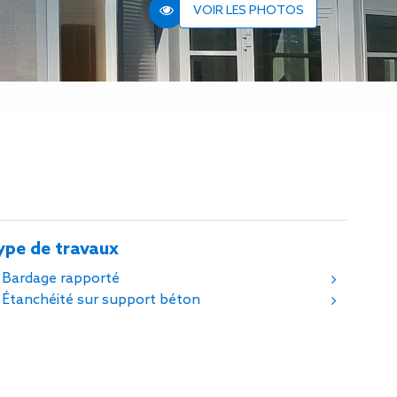
n de toit
VOIR LES PHOTOS
ssible
n de
rasse
n de
 amiante
n de
ïque
n de
étalisée
ype de travaux
n des
ns d’eau
Bardage rapporté
phoïde
Étanchéité sur support béton
ravaux de
he de