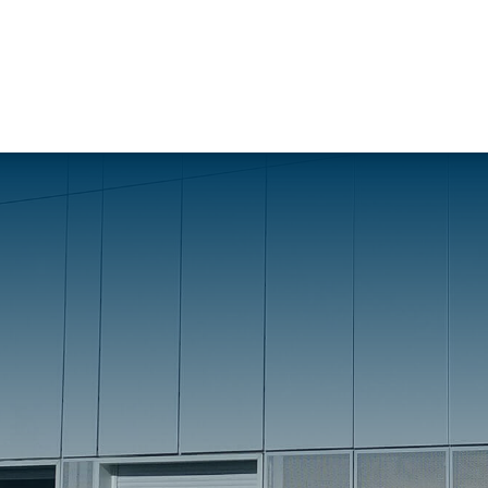
Travaux de
Travaux de
Nos services
façade
charpente &
Soprassistance
Bardage
métallerie-serrurerie
Contrat
double peau
Charpente en
d’entretien
Bardage
bois lamellé-
Dépanna
rapporté
collé
toiture et
Bardage
Charpente
réparation
simple peau
métallique
Diagnost
Étanchéité
Charpente
toiture
des parois
mixte acier-
Entretie
enterrées
bois
terrasse