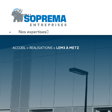
Menu
Nos expertises
Travaux de toiture
ACCUEIL
>
REALISATIONS
>
LEM3 À METZ
Couverture sèche
Désenfumage
Éclairage naturel
Étanchéité liquide
Étanchéité sur support
acier
Étanchéité sur support
béton
Étanchéité sur support
bois