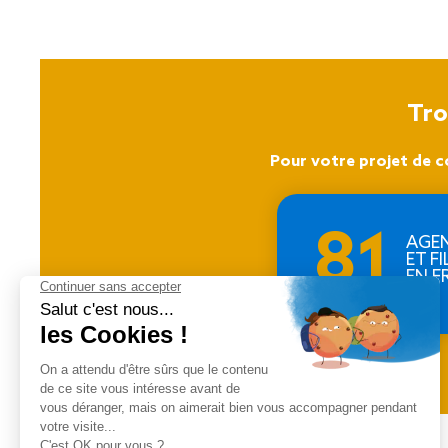
Tro
Pour votre projet de c
81
AGE
ET FI
EN F