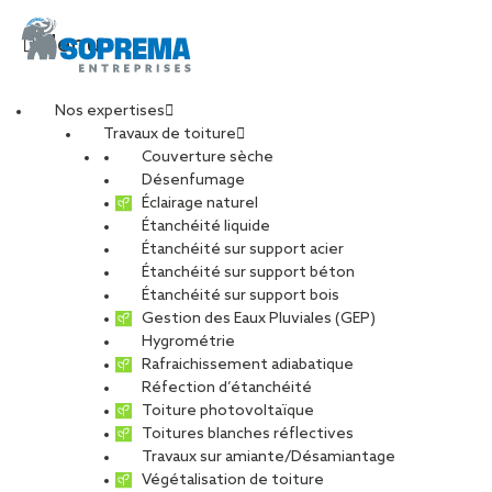
Menu
Nos expertises
Travaux de toiture
04440818-d61d-
Couverture sèche
Désenfumage
Éclairage naturel
462c-8e20-
Étanchéité liquide
Étanchéité sur support acier
Étanchéité sur support béton
76bd3a651938
Étanchéité sur support bois
Gestion des Eaux Pluviales (GEP)
Hygrométrie
PARTAGER
Rafraichissement adiabatique
Réfection d’étanchéité
14 novembre 2024
Toiture photovoltaïque
Toitures blanches réflectives
Travaux sur amiante/Désamiantage
Végétalisation de toiture