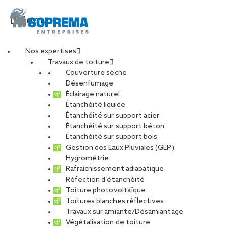
Menu
Nos expertises
Travaux de toiture
202307 Crédit Vincent
Couverture sèche
Désenfumage
Éclairage naturel
Eschmann (18)
Étanchéité liquide
Étanchéité sur support acier
Étanchéité sur support béton
PARTAGER
Étanchéité sur support bois
Gestion des Eaux Pluviales (GEP)
Hygrométrie
08 avril 2026
Rafraichissement adiabatique
Réfection d’étanchéité
Toiture photovoltaïque
Toitures blanches réflectives
Travaux sur amiante/Désamiantage
Végétalisation de toiture