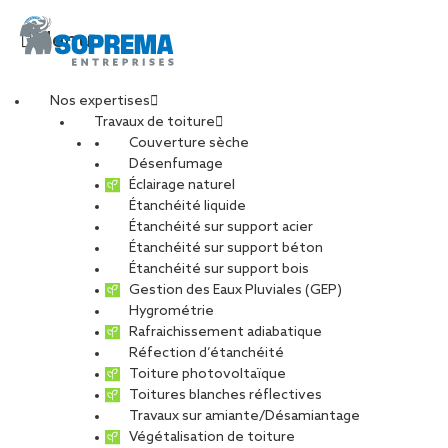
Menu
Nos expertises
Travaux de toiture
Couverture sèche
sucrerie-
Désenfumage
Éclairage naturel
abbeville_reims3
Étanchéité liquide
Étanchéité sur support acier
Étanchéité sur support béton
PARTAGER
Étanchéité sur support bois
Gestion des Eaux Pluviales (GEP)
Hygrométrie
08 novembre 2018
Rafraichissement adiabatique
Réfection d’étanchéité
Toiture photovoltaïque
Toitures blanches réflectives
Travaux sur amiante/Désamiantage
Végétalisation de toiture