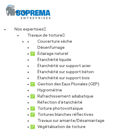
Menu
Nos expertises
Travaux de toiture
Couverture sèche
4
Désenfumage
Éclairage naturel
Étanchéité liquide
PARTAGER
Étanchéité sur support acier
Étanchéité sur support béton
31 mai 2022
Étanchéité sur support bois
Gestion des Eaux Pluviales (GEP)
Hygrométrie
Rafraichissement adiabatique
Réfection d’étanchéité
Toiture photovoltaïque
Toitures blanches réflectives
Travaux sur amiante/Désamiantage
Végétalisation de toiture