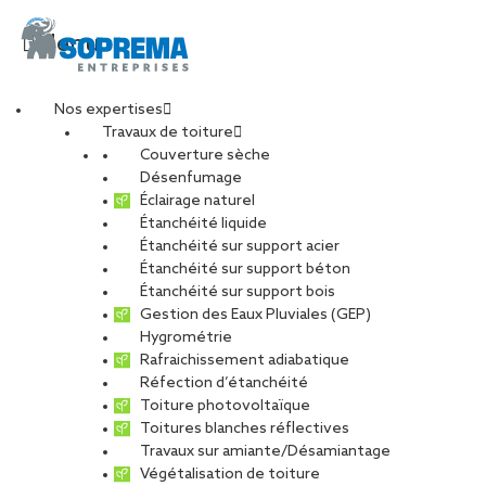
Menu
Nos expertises
Travaux de toiture
20251118_100443
Couverture sèche
Désenfumage
Éclairage naturel
Étanchéité liquide
PARTAGER
Étanchéité sur support acier
Étanchéité sur support béton
10 février 2026
Étanchéité sur support bois
Gestion des Eaux Pluviales (GEP)
Hygrométrie
Rafraichissement adiabatique
Réfection d’étanchéité
Toiture photovoltaïque
Toitures blanches réflectives
Travaux sur amiante/Désamiantage
Végétalisation de toiture