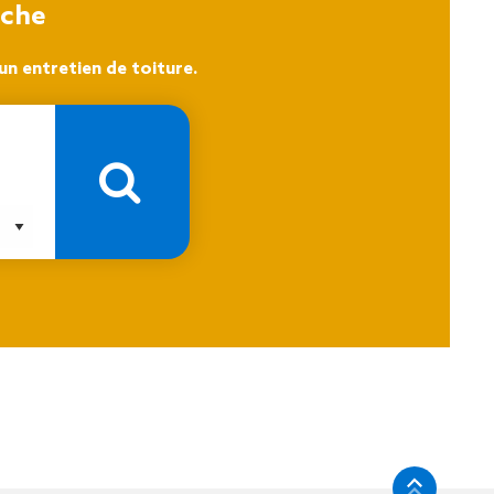
oche
n entretien de toiture.