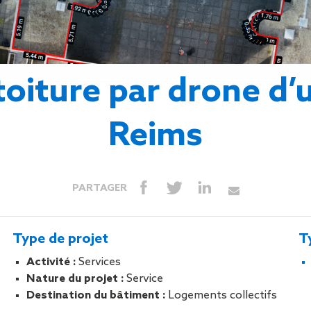
Isolation
Métallerie –
Entretie
Thermique par
Serrurerie
plat inacce
l’Extérieur
Entretie
Perméabilité
toiture-ter
à l’air
accessible
toiture par drone d’
Entretie
toiture en
Entretie
Reims
toiture
photovolta
Entretie
toiture vég
PARTAGER
Entretie
installatio
pluviale si
Type de projet
T
Petits t
Activité :
Services
toiture
Nature du projet :
Service
Recherc
Destination du bâtiment :
Logements collectifs
fuites