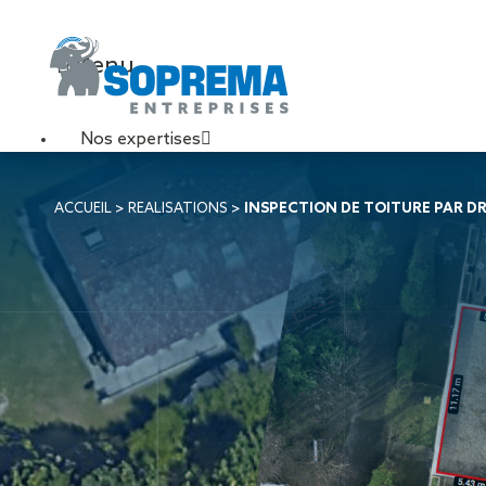
Menu
Nos expertises
Travaux de toiture
ACCUEIL
>
REALISATIONS
>
INSPECTION DE TOITURE PAR DR
Couverture sèche
Désenfumage
Éclairage naturel
Étanchéité liquide
Étanchéité sur support
acier
Étanchéité sur support
béton
Étanchéité sur support
bois