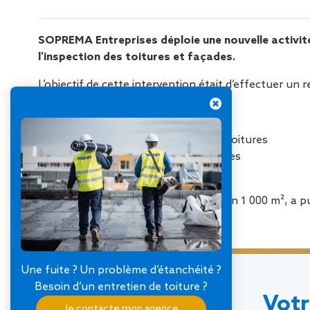
SOPREMA Entreprises déploie une nouvelle activi
l’inspection des toitures et façades.
L’objectif de cette intervention était d’effectuer un
L’inspection drone a permis de :
Repérer les accès des différentes toitures
Rendre compte de l’état des toitures
Réaliser les métrés des toitures
La surface totale des toitures, environ 1 000 m², a 
Une fuite ? Un problème d’étanchéité ?
Besoin d’un entretien de toiture ?
Votr
Je contacte mon agence