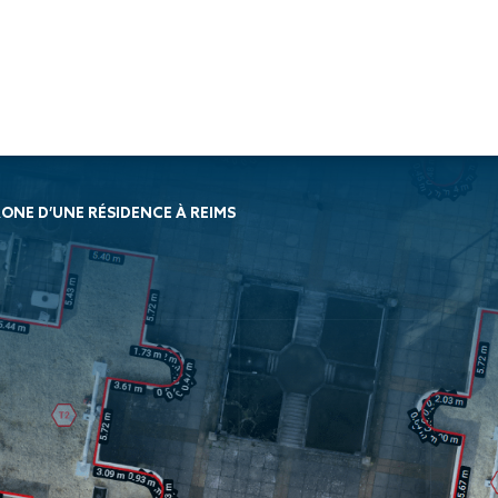
Travaux de
Travaux de
Nos services
ONE D’UNE RÉSIDENCE À REIMS
façade
charpente &
Soprassistance
Bardage
métallerie-serrurerie
Contrat
double peau
Charpente en
d’entretien
Bardage
bois lamellé-
Dépanna
rapporté
collé
toiture et
Bardage
Charpente
réparation
simple peau
métallique
Diagnost
Étanchéité
Charpente
toiture
des parois
mixte acier-
Entretie
enterrées
bois
terrasse