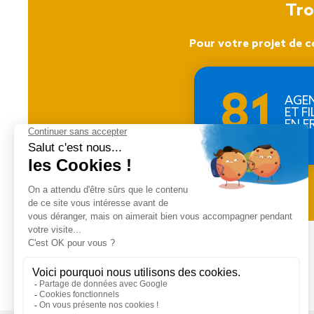
Tro
Pour votre projet de c
81
AGE
ET FI
EN F