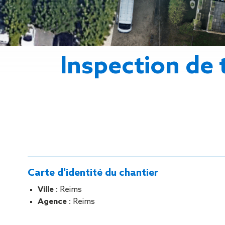
Gestion des Eaux
Pluviales (GEP)
Hygrométrie
Rafraichissement
adiabatique
Inspection de 
Réfection
d’étanchéité
Toiture
photovoltaïque
Toitures blanches
réflectives
Travaux sur
amiante/Désamiantage
Végétalisation de
toiture
Carte d'identité du chantier
Ventilation naturelle
Ville
: Reims
Agence
: Reims