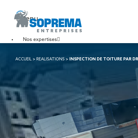
Menu
Nos expertises
Travaux de toiture
ACCUEIL
>
REALISATIONS
>
INSPECTION DE TOITURE PAR D
Couverture sèche
Désenfumage
Éclairage naturel
Étanchéité liquide
Étanchéité sur support
acier
Étanchéité sur support
béton
Étanchéité sur support
bois