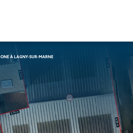
Travaux de
Travaux de
Nos services
RONE À LAGNY-SUR-MARNE
façade
charpente &
Soprassistance
Bardage
métallerie-serrurerie
Contrat
double peau
Charpente en
d’entretien
Bardage
bois lamellé-
Dépanna
rapporté
collé
toiture et
Bardage
Charpente
réparation
simple peau
métallique
Diagnost
Étanchéité
Charpente
toiture
des parois
mixte acier-
Entretie
enterrées
bois
terrasse