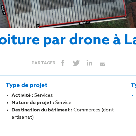
Isolation
Métallerie –
Entretie
Thermique par
Serrurerie
plat inacce
l’Extérieur
Entretie
Perméabilité
toiture-ter
à l’air
accessible
toiture par drone à 
Entretie
toiture en
Entretie
toiture
PARTAGER
photovolta
Entretie
toiture vég
Type de projet
T
Entretie
installatio
Activité :
Services
pluviale si
Nature du projet :
Service
Petits t
Destination du bâtiment :
Commerces (dont
toiture
artisanat)
Recherc
fuites