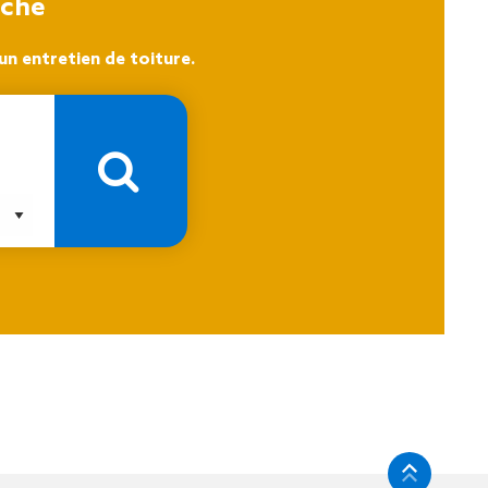
oche
n entretien de toiture.