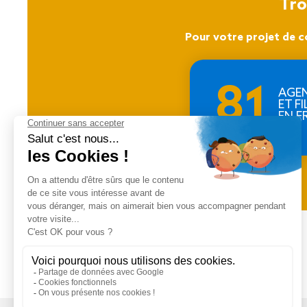
Tro
Pour votre projet de c
81
AGE
ET FI
EN F