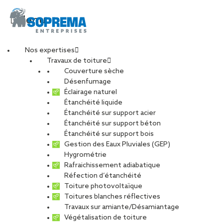
Menu
Nos expertises
Travaux de toiture
DJI_0787-min
Couverture sèche
Désenfumage
Éclairage naturel
Étanchéité liquide
PARTAGER
Étanchéité sur support acier
Étanchéité sur support béton
22 juillet 2021
Étanchéité sur support bois
Gestion des Eaux Pluviales (GEP)
Hygrométrie
Rafraichissement adiabatique
Réfection d’étanchéité
Toiture photovoltaïque
Toitures blanches réflectives
Travaux sur amiante/Désamiantage
Végétalisation de toiture