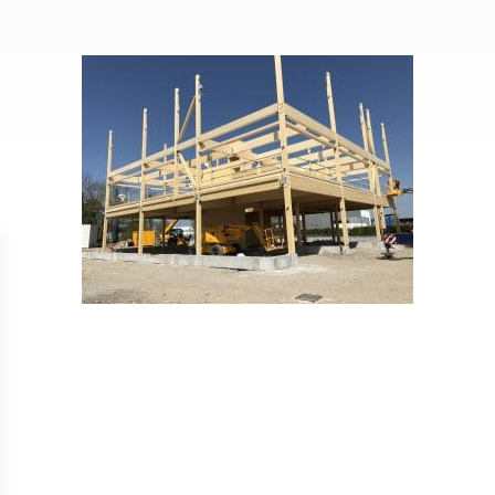
Isolation
Métallerie –
Entretie
Thermique par
Serrurerie
plat inacce
l’Extérieur
Entretie
Perméabilité
toiture-ter
à l’air
accessible
Entretie
toiture en
Entretie
toiture
photovolta
Entretie
toiture vég
Entretie
installatio
pluviale si
Petits t
toiture
Recherc
fuites