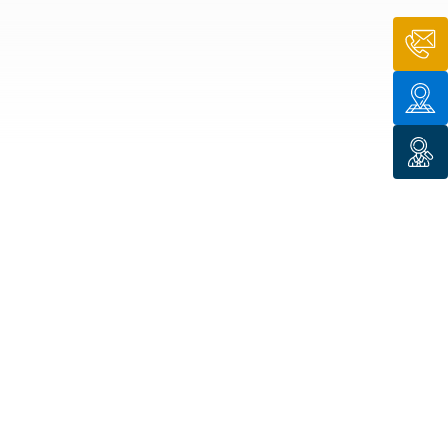
n de toit
ssible
n de
rasse
n de
 amiante
n de
ïque
n de
étalisée
n des
ns d’eau
phoïde
ravaux de
he de