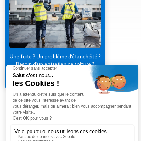
Gestion des Eaux
Pluviales (GEP)
Hygrométrie
Rafraichissement
adiabatique
Réfection
d’étanchéité
Toiture
Une fuite ? Un problème d’étanchéité ?
photovoltaïque
Besoin d’un entretien de toiture ?
Toitures blanches
Je contacte mon agence
réflectives
Travaux sur
amiante/Désamiantage
Végétalisation de
toiture
Ventilation naturelle