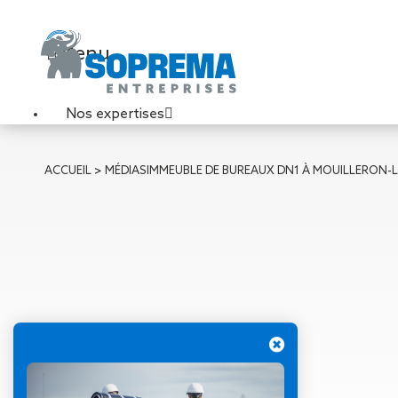
Menu
Nos expertises
Travaux de toiture
ACCUEIL
>
MÉDIAS
IMMEUBLE DE BUREAUX DN1 À MOUILLERON-L
Couverture sèche
Désenfumage
Éclairage naturel
Étanchéité liquide
Étanchéité sur support
acier
Étanchéité sur support
béton
Étanchéité sur support
bois
22 novembre 2021