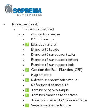
Menu
Nos expertises
Travaux de toiture
20230113_135615
Couverture sèche
Désenfumage
Éclairage naturel
Étanchéité liquide
PARTAGER
Étanchéité sur support acier
Étanchéité sur support béton
20 février 2023
Étanchéité sur support bois
Gestion des Eaux Pluviales (GEP)
Hygrométrie
Rafraichissement adiabatique
Réfection d’étanchéité
Toiture photovoltaïque
Toitures blanches réflectives
Travaux sur amiante/Désamiantage
Végétalisation de toiture