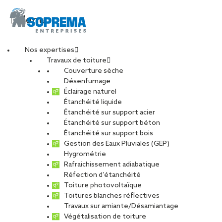
Menu
Nos expertises
Travaux de toiture
20221006_013119
Couverture sèche
Désenfumage
Éclairage naturel
Étanchéité liquide
PARTAGER
Étanchéité sur support acier
Étanchéité sur support béton
20 février 2023
Étanchéité sur support bois
Gestion des Eaux Pluviales (GEP)
Hygrométrie
Rafraichissement adiabatique
Réfection d’étanchéité
Toiture photovoltaïque
Toitures blanches réflectives
Travaux sur amiante/Désamiantage
Végétalisation de toiture