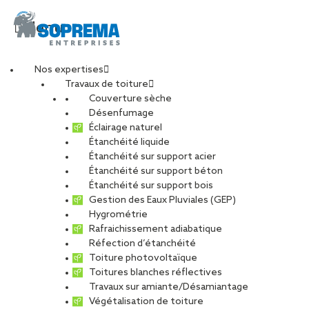
Menu
Nos expertises
Travaux de toiture
20221006_013058
Couverture sèche
Désenfumage
Éclairage naturel
Étanchéité liquide
PARTAGER
Étanchéité sur support acier
Étanchéité sur support béton
20 février 2023
Étanchéité sur support bois
Gestion des Eaux Pluviales (GEP)
Hygrométrie
Rafraichissement adiabatique
Réfection d’étanchéité
Toiture photovoltaïque
Toitures blanches réflectives
Travaux sur amiante/Désamiantage
Végétalisation de toiture