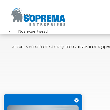
Menu
Nos expertises
Travaux de toiture
ACCUEIL
>
MÉDIAS
ÎLOT K À CARQUEFOU
>
10205-ILOT K (3)-M
Couverture sèche
Désenfumage
Éclairage naturel
Étanchéité liquide
Étanchéité sur support
acier
Étanchéité sur support
béton
Étanchéité sur support
bois
11 octobre 2021