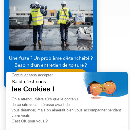
Gestion des Eaux
Pluviales (GEP)
Hygrométrie
Rafraichissement
adiabatique
Réfection
d’étanchéité
Toiture
photovoltaïque
Une fuite ? Un problème d’étanchéité ?
Toitures blanches
Besoin d’un entretien de toiture ?
réflectives
Je contacte mon agence
Travaux sur
amiante/Désamiantage
Végétalisation de
toiture
Ventilation naturelle