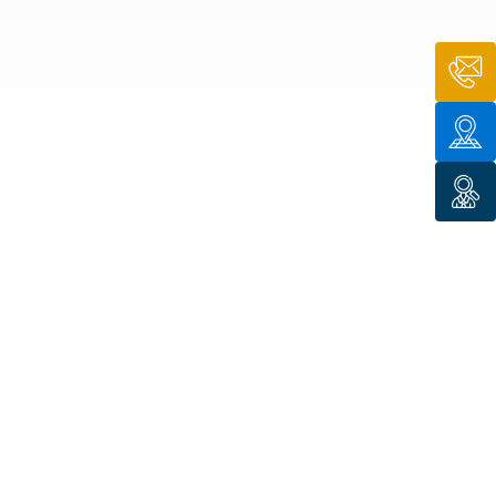
n de toit
ssible
n de
rasse
n de
 amiante
n de
ïque
n de
étalisée
n des
ns d’eau
phoïde
ravaux de
he de