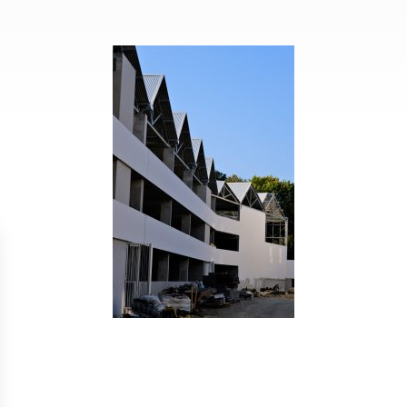
Isolation
Métallerie –
Entretie
Thermique par
Serrurerie
plat inacce
l’Extérieur
Entretie
Perméabilité
toiture-ter
à l’air
accessible
Entretie
toiture en
Entretie
toiture
photovolta
Entretie
toiture vég
Entretie
installatio
pluviale si
Petits t
toiture
Recherc
fuites