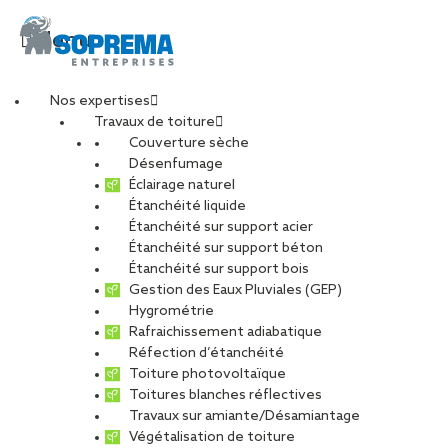
Menu
Nos expertises
Travaux de toiture
20150616_191920-
Couverture sèche
Désenfumage
Éclairage naturel
min
Étanchéité liquide
Étanchéité sur support acier
Étanchéité sur support béton
PARTAGER
Étanchéité sur support bois
Gestion des Eaux Pluviales (GEP)
Hygrométrie
03 juin 2022
Rafraichissement adiabatique
Réfection d’étanchéité
Toiture photovoltaïque
Toitures blanches réflectives
Travaux sur amiante/Désamiantage
Végétalisation de toiture