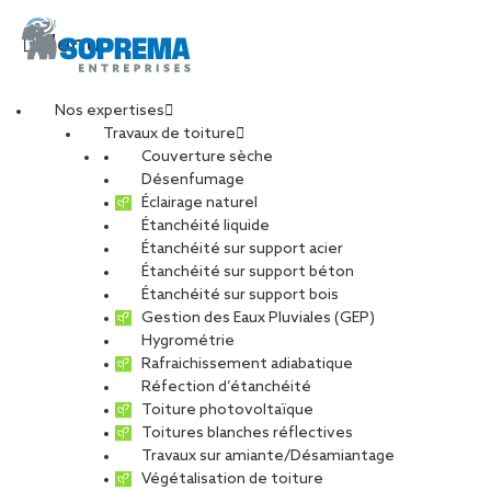
Menu
Nos expertises
Travaux de toiture
chais_monnet_saintes
Couverture sèche
Désenfumage
Éclairage naturel
Étanchéité liquide
PARTAGER
Étanchéité sur support acier
Étanchéité sur support béton
03 décembre 2019
Étanchéité sur support bois
Gestion des Eaux Pluviales (GEP)
Hygrométrie
Rafraichissement adiabatique
Réfection d’étanchéité
Toiture photovoltaïque
Toitures blanches réflectives
Travaux sur amiante/Désamiantage
Végétalisation de toiture