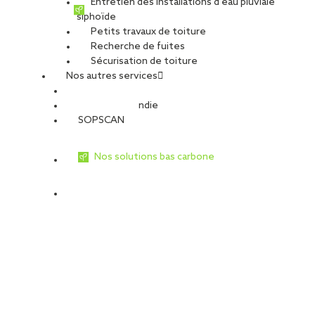
Entretien des installations d’eau pluviale
siphoïde
Activité :
Toiture
Petits travaux de toiture
Nature du projet :
Travaux de rénovation
Recherche de fuites
Destination du bâtiment :
Logements collectifs
Sécurisation de toiture
Type de travaux
Nos autres services
Travaux de toiture
Sécurité Incendie
SOPSCAN
Tour Belledonne, rénovation par
Nos solutions bas carbone
SOPREMA Entreprises d’une toiture-
terrasse d’un peu moins de 600 m²
Tous les Grenoblois connaissent les trois tours situées dans le
quartier de l’Ile-Verte. Construites dans les années 1960, elles
ont longtemps été les plus hautes de France, avec leurs plus de
100 mètres. La tour Belledonne vient de voir sa toiture-terrasse
d’un peu moins de 600 mètres carrés entièrement rénovée. Un
chantier rare, géré par les équipes de SOPREMA Entreprises
Grenoble : « Pour des raisons économiques, mais aussi parce qu’il