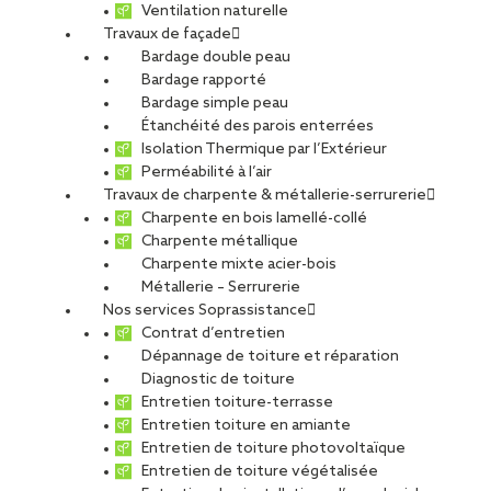
Ventilation naturelle
Travaux de façade
Bardage double peau
Héliportage au
Bardage rapporté
Bardage simple peau
Étanchéité des parois enterrées
centre de Grenoble
Isolation Thermique par l’Extérieur
Perméabilité à l’air
Travaux de charpente & métallerie-serrurerie
Charpente en bois lamellé-collé
PARTAGER
Charpente métallique
Charpente mixte acier-bois
Métallerie – Serrurerie
Carte d'identité du chantier
Nos services Soprassistance
Contrat d’entretien
Ville
: Grenoble
Dépannage de toiture et réparation
Agence
: Grenoble
Diagnostic de toiture
Maître d’ouvrage
: Copropriété Tour Belledonne
Entretien toiture-terrasse
représentée par le syndic VERCORS IMMOBILIER
Entretien toiture en amiante
Maître d’œuvre
: Bureau d’Etudes RSO
Entretien de toiture photovoltaïque
Partenaire Héliportage
: SAF-Helico
Entretien de toiture végétalisée
Type de projet