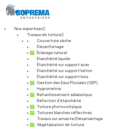
Menu
Nos expertises
Travaux de toiture
Couverture sèche
Désenfumage
Éclairage naturel
Étanchéité liquide
Étanchéité sur support acier
Étanchéité sur support béton
Étanchéité sur support bois
Gestion des Eaux Pluviales (GEP)
Hygrométrie
Rafraichissement adiabatique
Réfection d’étanchéité
Toiture photovoltaïque
Toitures blanches réflectives
Travaux sur amiante/Désamiantage
VOIR LES PHOTOS
Végétalisation de toiture