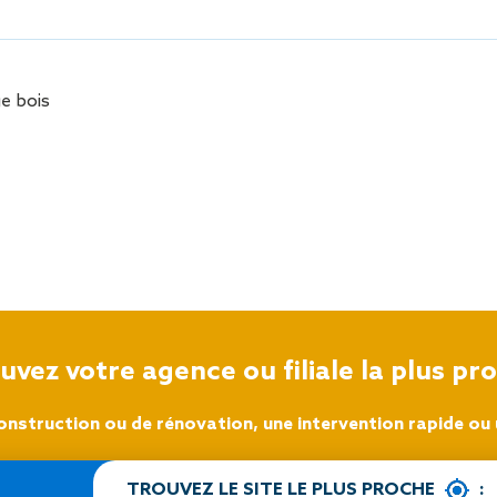
Sécurisa
toiture
e bois
uvez votre agence ou filiale la plus pr
onstruction ou de rénovation, une intervention rapide ou u
TROUVEZ LE SITE LE PLUS PROCHE
: