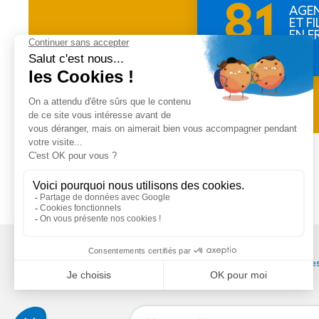
81
AGE
ET FI
EN F
Tél
:
03 88 79 84 00
contact@soprema-entreprises