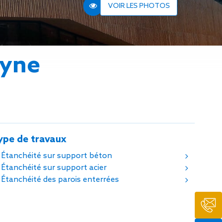
n de toit
VOIR LES PHOTOS
ssible
n de
rasse
eyne
n de
 amiante
n de
ïque
n de
étalisée
ype de travaux
n des
ns d’eau
Étanchéité sur support béton
phoïde
Étanchéité sur support acier
ravaux de
Étanchéité des parois enterrées
he de