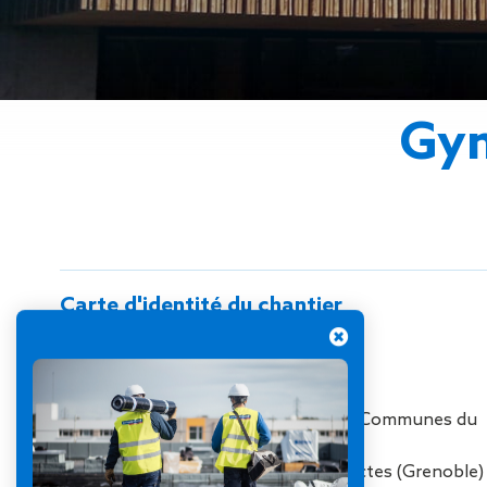
Gestion des Eaux
Pluviales (GEP)
Hygrométrie
Rafraichissement
adiabatique
Gym
Réfection
d’étanchéité
Toiture
photovoltaïque
Toitures blanches
réflectives
Travaux sur
Carte d'identité du chantier
amiante/Désamiantage
Végétalisation de
Métier :
Étanchéité
toiture
Ville :
Seynes-Les-Alpes
Ventilation naturelle
Agence :
Grenoble
Maître d’ouvrage :
Communauté de Communes du
Pays de Seyne
Maître d’oeuvre :
Composite Architectes (Grenoble)