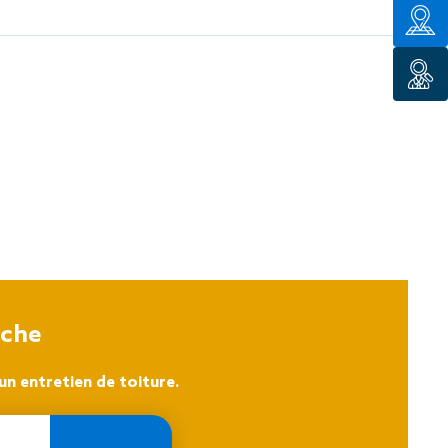
tion de
oche
n entretien de toiture.