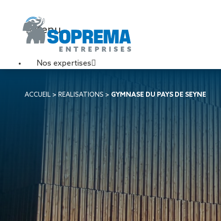
Menu
Nos expertises
Travaux de toiture
ACCUEIL
>
REALISATIONS
>
GYMNASE DU PAYS DE SEYNE
Couverture sèche
Désenfumage
Éclairage naturel
Étanchéité liquide
Étanchéité sur support
acier
Étanchéité sur support
béton
Étanchéité sur support
bois