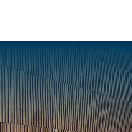
Travaux de
Travaux de
Nos services
façade
charpente &
Soprassistance
Bardage
métallerie-serrurerie
Contrat
double peau
Charpente en
d’entretien
Bardage
bois lamellé-
Dépanna
rapporté
collé
toiture et
Bardage
Charpente
réparation
simple peau
métallique
Diagnost
Étanchéité
Charpente
toiture
des parois
mixte acier-
Entretie
enterrées
bois
terrasse