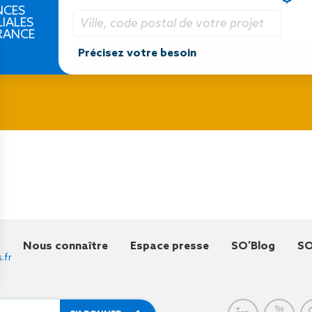
NCES
LIALES
RANCE
Nous connaître
Espace presse
SO’Blog
SO
.fr