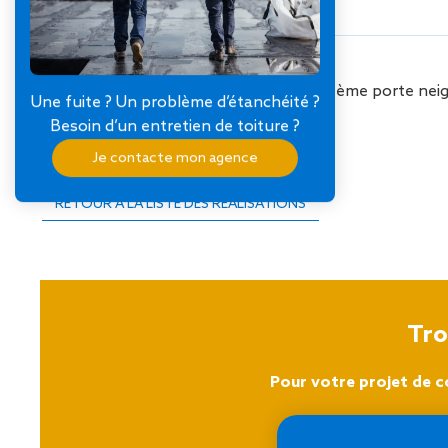
Étanchéité béton : 100 m²
Étanchéité bois : 2000 m² avec système porte neig
Une fuite ? Un problème d’étanchéité ?
Étanchéité des parois enterrées
Besoin d’un entretien de toiture ?
Je contacte mon agence
RETOUR À LA LISTE DES RÉALISATIONS
Tro
Pour votre projet de c