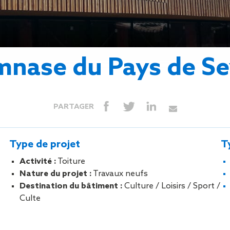
Isolation
Métallerie –
Entretie
Thermique par
Serrurerie
plat inacce
l’Extérieur
Entretie
Perméabilité
toiture-ter
à l’air
accessible
nase du Pays de S
Entretie
toiture en
Entretie
toiture
PARTAGER
photovolta
Entretie
toiture vég
Type de projet
T
Entretie
installatio
Activité :
Toiture
pluviale si
Nature du projet :
Travaux neufs
Petits t
Destination du bâtiment :
Culture / Loisirs / Sport /
toiture
Culte
Recherc
fuites