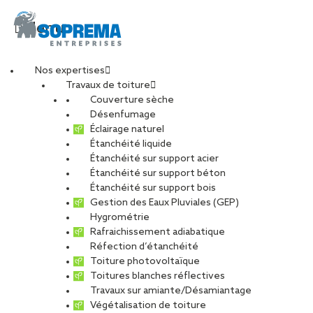
Menu
Nos expertises
Travaux de toiture
Couverture sèche
b2
Désenfumage
Éclairage naturel
Étanchéité liquide
PARTAGER
Étanchéité sur support acier
Étanchéité sur support béton
17 août 2021
Étanchéité sur support bois
Gestion des Eaux Pluviales (GEP)
Hygrométrie
Rafraichissement adiabatique
Réfection d’étanchéité
Toiture photovoltaïque
Toitures blanches réflectives
Travaux sur amiante/Désamiantage
Végétalisation de toiture