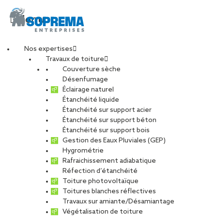
Menu
Nos expertises
Travaux de toiture
Pignon pendant
Couverture sèche
Désenfumage
Éclairage naturel
_jadelattre_2021061
Étanchéité liquide
Étanchéité sur support acier
Étanchéité sur support béton
PARTAGER
Étanchéité sur support bois
Gestion des Eaux Pluviales (GEP)
Hygrométrie
19 août 2021
Rafraichissement adiabatique
Réfection d’étanchéité
Toiture photovoltaïque
Toitures blanches réflectives
Travaux sur amiante/Désamiantage
Végétalisation de toiture