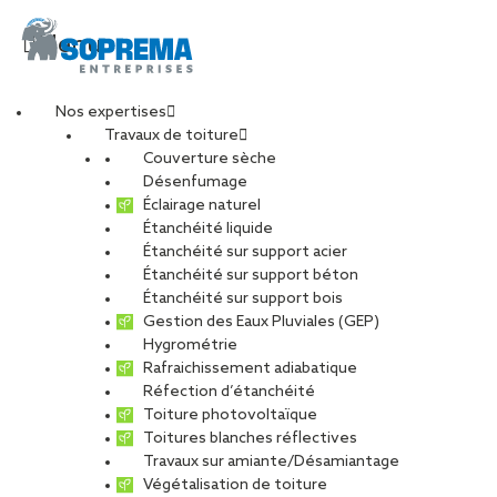
Menu
Nos expertises
Travaux de toiture
SOPREMA
Couverture sèche
Désenfumage
Éclairage naturel
ENTREPRISES_GROUP
Étanchéité liquide
Étanchéité sur support acier
Étanchéité sur support béton
SCOLAIRE LA
Étanchéité sur support bois
Gestion des Eaux Pluviales (GEP)
BEAUJOIRE_BARDAGE
Hygrométrie
Rafraichissement adiabatique
Réfection d’étanchéité
(2)
Toiture photovoltaïque
Toitures blanches réflectives
Travaux sur amiante/Désamiantage
PARTAGER
Végétalisation de toiture