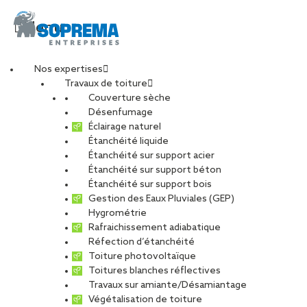
Menu
Nos expertises
Travaux de toiture
eurasante2
Couverture sèche
Désenfumage
Éclairage naturel
Étanchéité liquide
PARTAGER
Étanchéité sur support acier
Étanchéité sur support béton
06 juillet 2021
Étanchéité sur support bois
Gestion des Eaux Pluviales (GEP)
Hygrométrie
Rafraichissement adiabatique
Réfection d’étanchéité
Toiture photovoltaïque
Toitures blanches réflectives
Travaux sur amiante/Désamiantage
Végétalisation de toiture