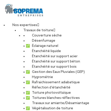
Menu
Nos expertises
Travaux de toiture
Couverture sèche
Désenfumage
Éclairage naturel
Étanchéité liquide
Étanchéité sur support acier
Étanchéité sur support béton
Étanchéité sur support bois
Gestion des Eaux Pluviales (GEP)
Hygrométrie
Rafraichissement adiabatique
Réfection d’étanchéité
Toiture photovoltaïque
Toitures blanches réflectives
Travaux sur amiante/Désamiantage
VOIR LES PHOTOS
Végétalisation de toiture