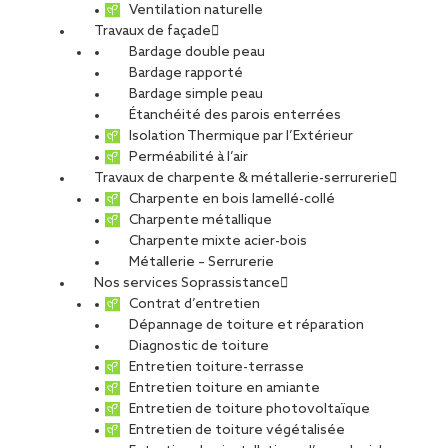
Ventilation naturelle
Travaux de façade
Bardage double peau
ESAT à Meximieux
Bardage rapporté
Bardage simple peau
Étanchéité des parois enterrées
Isolation Thermique par l’Extérieur
PARTAGER
Perméabilité à l’air
Travaux de charpente & métallerie-serrurerie
Charpente en bois lamellé-collé
Carte d'identité du chantier
Charpente métallique
Charpente mixte acier-bois
Ville
: Meximieux
Métallerie – Serrurerie
Agence
: Lyon
Nos services Soprassistance
Maître d’œuvre
: 2BR
Contrat d’entretien
Maître d’ouvrage
: APAJH
Dépannage de toiture et réparation
Diagnostic de toiture
Type de projet
Entretien toiture-terrasse
Activité :
Toiture
Entretien toiture en amiante
Nature du projet :
Travaux neufs
Entretien de toiture photovoltaïque
Destination du bâtiment :
Santé / Social
Entretien de toiture végétalisée