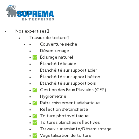
Menu
Nos expertises
Travaux de toiture
ecole_ghesquiere_les
Couverture sèche
Désenfumage
Éclairage naturel
Étanchéité liquide
PARTAGER
Étanchéité sur support acier
Étanchéité sur support béton
03 décembre 2019
Étanchéité sur support bois
Gestion des Eaux Pluviales (GEP)
Hygrométrie
Rafraichissement adiabatique
Réfection d’étanchéité
Toiture photovoltaïque
Toitures blanches réflectives
Travaux sur amiante/Désamiantage
Végétalisation de toiture