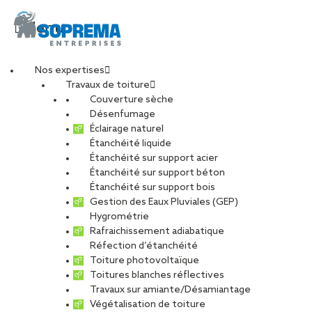
Menu
Nos expertises
Travaux de toiture
site internet-
Couverture sèche
Désenfumage
Éclairage naturel
PHOTO_DUNKERQUE_
Étanchéité liquide
Étanchéité sur support acier
Étanchéité sur support béton
1
Étanchéité sur support bois
Gestion des Eaux Pluviales (GEP)
Hygrométrie
PARTAGER
Rafraichissement adiabatique
Réfection d’étanchéité
30 mars 2023
Toiture photovoltaïque
Toitures blanches réflectives
Travaux sur amiante/Désamiantage
Végétalisation de toiture