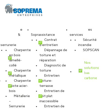
Menu
Travaux de
Nos services
Nos autres
charpente &
Atypix – Soprema
Soprassistance
services
métallerie-
Contrat
Sécurité
serrurerie
d’entretien
incendie
Entreprises – Chantier
Charpente
Dépannage de
SOPSCAN
en bois
toiture et
lamellé-
réparation
Bourgbarré – 10
Nos
collé
Diagnostic de
solutions
Charpente
toiture
bas
(WEB)
métallique
Entretien
carbone
é
Charpente
toiture-
mixte acier-
terrasse
bois
Entretien de
PARTAGER
Métallerie
toit plat
–
inaccessible
05 juin 2023
Serrurerie
Entretien de