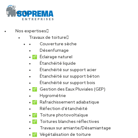
Menu
Nos expertises
Travaux de toiture
Atypix – Photo-
Couverture sèche
Désenfumage
Éclairage naturel
Reportage – Chantier
Étanchéité liquide
Étanchéité sur support acier
Étanchéité sur support béton
DS Distribution (35)
Étanchéité sur support bois
Gestion des Eaux Pluviales (GEP)
#2 – 13 (WEB)
Hygrométrie
Rafraichissement adiabatique
Réfection d’étanchéité
Toiture photovoltaïque
PARTAGER
Toitures blanches réflectives
Travaux sur amiante/Désamiantage
09 octobre 2023
Végétalisation de toiture