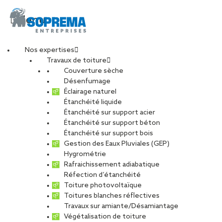
Menu
Nos expertises
Travaux de toiture
20220209_114226
Couverture sèche
Désenfumage
Éclairage naturel
(2)-min
Étanchéité liquide
Étanchéité sur support acier
Étanchéité sur support béton
PARTAGER
Étanchéité sur support bois
Gestion des Eaux Pluviales (GEP)
Hygrométrie
23 septembre 2022
Rafraichissement adiabatique
Réfection d’étanchéité
Toiture photovoltaïque
Toitures blanches réflectives
Travaux sur amiante/Désamiantage
Végétalisation de toiture