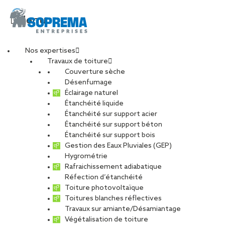
Menu
Nos expertises
Travaux de toiture
IMG_0667
Couverture sèche
Désenfumage
Éclairage naturel
Étanchéité liquide
PARTAGER
Étanchéité sur support acier
Étanchéité sur support béton
08 février 2024
Étanchéité sur support bois
Gestion des Eaux Pluviales (GEP)
Hygrométrie
Rafraichissement adiabatique
Réfection d’étanchéité
Toiture photovoltaïque
Toitures blanches réflectives
Travaux sur amiante/Désamiantage
Végétalisation de toiture