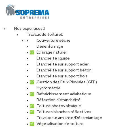
Menu
Nos expertises
Travaux de toiture
data_centers_toulous
Couverture sèche
Désenfumage
Éclairage naturel
Étanchéité liquide
PARTAGER
Étanchéité sur support acier
Étanchéité sur support béton
02 décembre 2019
Étanchéité sur support bois
Gestion des Eaux Pluviales (GEP)
Hygrométrie
Rafraichissement adiabatique
Réfection d’étanchéité
Toiture photovoltaïque
Toitures blanches réflectives
Travaux sur amiante/Désamiantage
Végétalisation de toiture