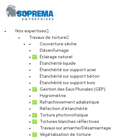
Menu
Nos expertises
Travaux de toiture
img_ref_grenoble_04
Couverture sèche
Désenfumage
Éclairage naturel
Étanchéité liquide
PARTAGER
Étanchéité sur support acier
Étanchéité sur support béton
04 avril 2019
Étanchéité sur support bois
Gestion des Eaux Pluviales (GEP)
Hygrométrie
Rafraichissement adiabatique
Réfection d’étanchéité
Toiture photovoltaïque
Toitures blanches réflectives
Travaux sur amiante/Désamiantage
Végétalisation de toiture