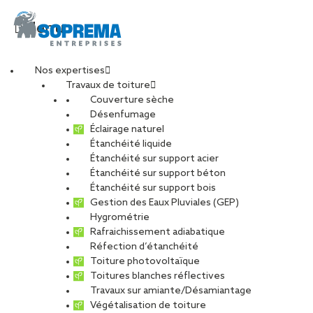
Menu
Nos expertises
Travaux de toiture
20241113_092044
Couverture sèche
Désenfumage
Éclairage naturel
Étanchéité liquide
PARTAGER
Étanchéité sur support acier
Étanchéité sur support béton
19 novembre 2025
Étanchéité sur support bois
Gestion des Eaux Pluviales (GEP)
Hygrométrie
Rafraichissement adiabatique
Réfection d’étanchéité
Toiture photovoltaïque
Toitures blanches réflectives
Travaux sur amiante/Désamiantage
Végétalisation de toiture