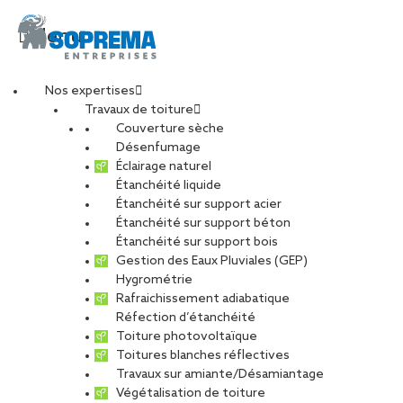
Menu
Nos expertises
Travaux de toiture
20230320_144120-
Couverture sèche
Désenfumage
Éclairage naturel
min
Étanchéité liquide
Étanchéité sur support acier
Étanchéité sur support béton
PARTAGER
Étanchéité sur support bois
Gestion des Eaux Pluviales (GEP)
Hygrométrie
13 janvier 2025
Rafraichissement adiabatique
Réfection d’étanchéité
Toiture photovoltaïque
Toitures blanches réflectives
Travaux sur amiante/Désamiantage
Végétalisation de toiture