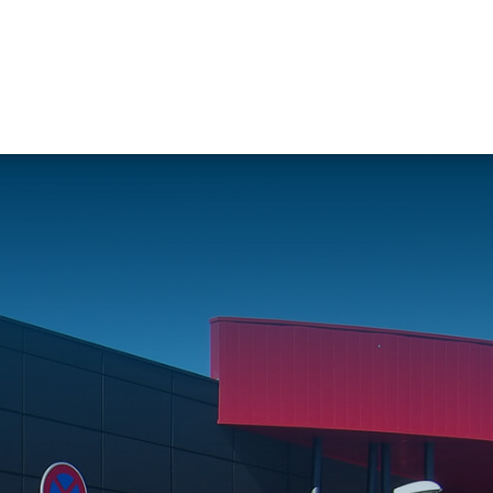
Travaux de
Travaux de
Nos services
façade
charpente &
Soprassistance
Bardage
métallerie-serrurerie
Contrat
double peau
Charpente en
d’entretien
Bardage
bois lamellé-
Dépanna
rapporté
collé
toiture et
Bardage
Charpente
réparation
simple peau
métallique
Diagnost
Étanchéité
Charpente
toiture
des parois
mixte acier-
Entretie
enterrées
bois
terrasse