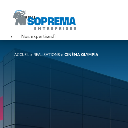
Menu
Nos expertises
Travaux de toiture
ACCUEIL
>
REALISATIONS
>
CINÉMA OLYMPIA
Couverture sèche
Désenfumage
Éclairage naturel
Étanchéité liquide
Étanchéité sur support
acier
Étanchéité sur support
béton
Étanchéité sur support
bois