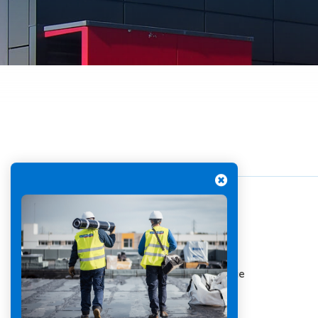
Gestion des Eaux
Pluviales (GEP)
Hygrométrie
Rafraichissement
adiabatique
Réfection
d’étanchéité
Toiture
photovoltaïque
Toitures blanches
réflectives
Travaux sur
Carte d'identité du chantier
amiante/Désamiantage
Végétalisation de
Métier :
Enveloppe
toiture
Ville :
Pontarlier
Ventilation naturelle
Agence :
Mulhouse
Maître d’oeuvre :
PROJEBAT Ingénierie
Architecte :
Cinéma Olympia SARL