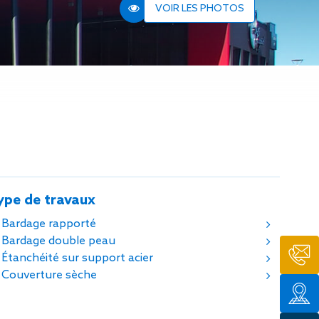
n de toit
VOIR LES PHOTOS
ssible
n de
rasse
n de
 amiante
n de
ïque
n de
étalisée
ype de travaux
n des
ns d’eau
Bardage rapporté
phoïde
Bardage double peau
ravaux de
Étanchéité sur support acier
Couverture sèche
he de