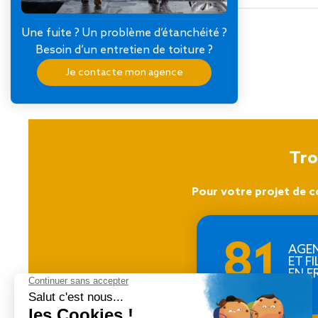
Une fuite ? Un problème d’étanchéité ?
Besoin d’un entretien de toiture ?
RETOUR À LA LISTE DES RÉALISATIONS
Je contacte mon agence
Tro
Pour votre projet de c
81
AGE
ET FI
EN F