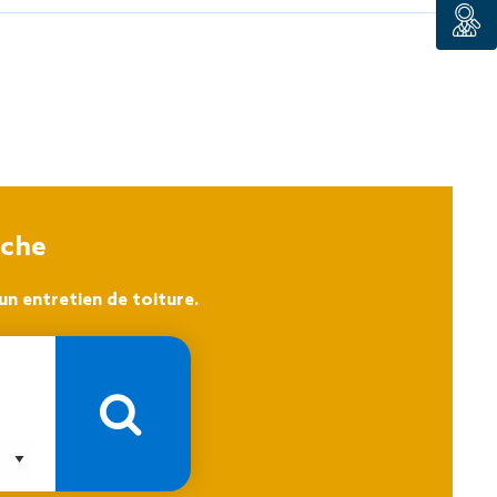
tion de
oche
n entretien de toiture.