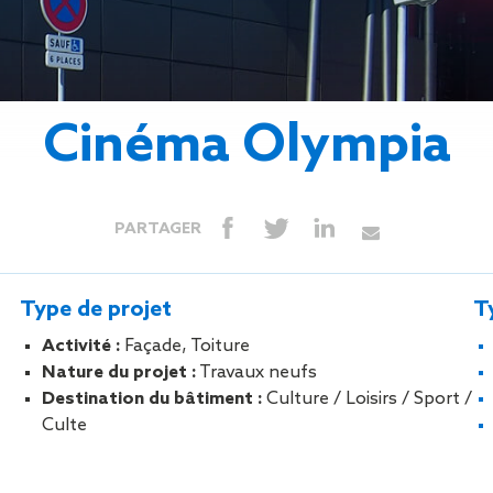
Isolation
Métallerie –
Entretie
Thermique par
Serrurerie
plat inacce
l’Extérieur
Entretie
Perméabilité
toiture-ter
à l’air
accessible
Cinéma Olympia
Entretie
toiture en
Entretie
toiture
PARTAGER
photovolta
Entretie
toiture vég
Type de projet
T
Entretie
installatio
Activité :
Façade, Toiture
pluviale si
Nature du projet :
Travaux neufs
Petits t
Destination du bâtiment :
Culture / Loisirs / Sport /
toiture
Culte
Recherc
fuites