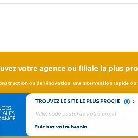
Sécurisa
toiture
uvez votre agence ou filiale la plus pr
onstruction ou de rénovation, une intervention rapide ou u
TROUVEZ LE SITE LE PLUS PROCHE
:
NCES
LIALES
RANCE