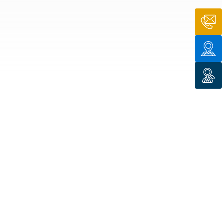
n de toit
ssible
n de
rasse
n de
 amiante
n de
ïque
n de
étalisée
n des
ns d’eau
phoïde
ravaux de
he de