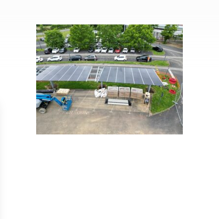
Isolation
Métallerie –
Entretie
Thermique par
Serrurerie
plat inacce
l’Extérieur
Entretie
Perméabilité
toiture-ter
à l’air
accessible
Entretie
toiture en
Entretie
toiture
photovolta
Entretie
toiture vég
Entretie
installatio
pluviale si
Petits t
toiture
Recherc
fuites