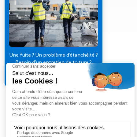
Gestion des Eaux
Pluviales (GEP)
Hygrométrie
Rafraichissement
adiabatique
Réfection
d’étanchéité
Toiture
Une fuite ? Un problème d’étanchéité ?
photovoltaïque
Besoin d’un entretien de toiture ?
Toitures blanches
Je contacte mon agence
réflectives
Travaux sur
amiante/Désamiantage
Végétalisation de
toiture
Ventilation naturelle