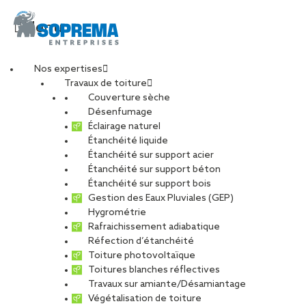
Menu
Nos expertises
Travaux de toiture
Couverture sèche
Désenfumage
Éclairage naturel
Étanchéité liquide
Étanchéité sur support acier
Étanchéité sur support béton
Étanchéité sur support bois
Gestion des Eaux Pluviales (GEP)
Hygrométrie
Rafraichissement adiabatique
Réfection d’étanchéité
Toiture photovoltaïque
Toitures blanches réflectives
Travaux sur amiante/Désamiantage
VOIR LES PHOTOS
Végétalisation de toiture