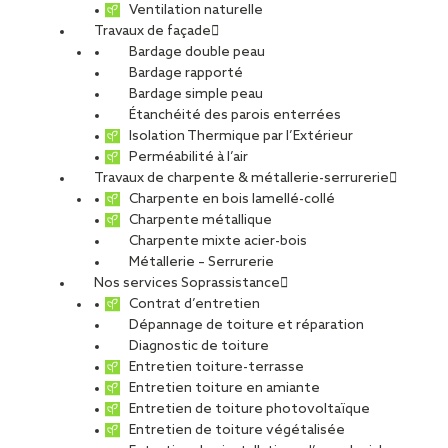
Ventilation naturelle
Travaux de façade
Bardage double peau
Centre d’Incendie et
Bardage rapporté
Bardage simple peau
Étanchéité des parois enterrées
de Secours de
Isolation Thermique par l’Extérieur
Perméabilité à l’air
Travaux de charpente & métallerie-serrurerie
Colombey les Belles
Charpente en bois lamellé-collé
Charpente métallique
Charpente mixte acier-bois
Métallerie – Serrurerie
PARTAGER
Nos services Soprassistance
Contrat d’entretien
Dépannage de toiture et réparation
Carte d'identité du chantier
Diagnostic de toiture
Métier :
Enveloppe
Entretien toiture-terrasse
Ville :
Colombey-les-Belles
Entretien toiture en amiante
Agence :
Nancy
Entretien de toiture photovoltaïque
Maître d’ouvrage :
SDIS de Meurthe-et-Moselle
Entretien de toiture végétalisée
Maître d’oeuvre :
BAAM-FFW