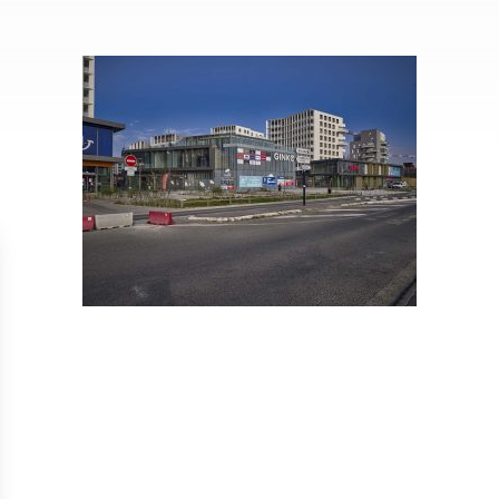
Isolation
Métallerie –
Entretie
Thermique par
Serrurerie
plat inacce
l’Extérieur
Entretie
Perméabilité
toiture-ter
à l’air
accessible
Entretie
toiture en
Entretie
toiture
photovolta
Entretie
toiture vég
Entretie
installatio
pluviale si
Petits t
toiture
Recherc
fuites