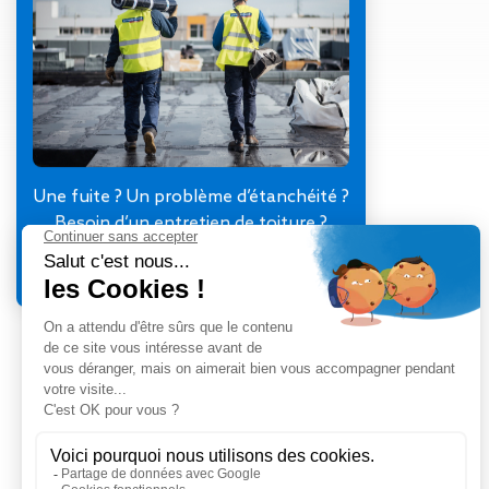
Gestion des Eaux
Pluviales (GEP)
Hygrométrie
Rafraichissement
adiabatique
Réfection
d’étanchéité
Toiture
Une fuite ? Un problème d’étanchéité ?
photovoltaïque
Besoin d’un entretien de toiture ?
Toitures blanches
Je contacte mon agence
réflectives
Travaux sur
amiante/Désamiantage
Végétalisation de
toiture
Ventilation naturelle