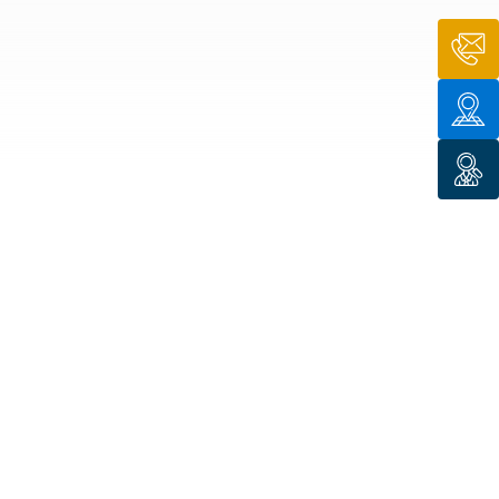
n de toit
ssible
n de
rasse
n de
 amiante
n de
ïque
n de
étalisée
n des
ns d’eau
phoïde
ravaux de
he de