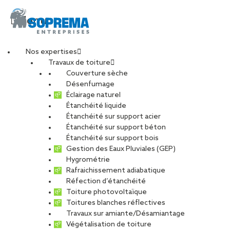
Menu
Nos expertises
Travaux de toiture
_ALX0651-min
Couverture sèche
Désenfumage
Éclairage naturel
Étanchéité liquide
PARTAGER
Étanchéité sur support acier
Étanchéité sur support béton
09 décembre 2022
Étanchéité sur support bois
Gestion des Eaux Pluviales (GEP)
Hygrométrie
Rafraichissement adiabatique
Réfection d’étanchéité
Toiture photovoltaïque
Toitures blanches réflectives
Travaux sur amiante/Désamiantage
Végétalisation de toiture