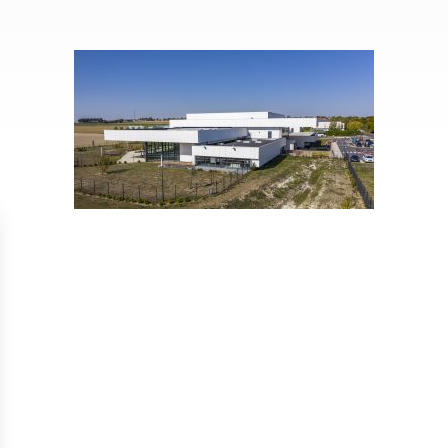
Isolation
Métallerie –
Entretie
Thermique par
Serrurerie
plat inacce
l’Extérieur
Entretie
Perméabilité
toiture-ter
à l’air
accessible
Entretie
toiture en
Entretie
toiture
photovolta
Entretie
toiture vég
Entretie
installatio
pluviale si
Petits t
toiture
Recherc
fuites