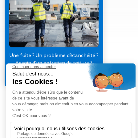
Gestion des Eaux
Pluviales (GEP)
Hygrométrie
Rafraichissement
adiabatique
Réfection
d’étanchéité
Toiture
Une fuite ? Un problème d’étanchéité ?
photovoltaïque
Besoin d’un entretien de toiture ?
Toitures blanches
Je contacte mon agence
réflectives
Travaux sur
amiante/Désamiantage
Végétalisation de
toiture
Ventilation naturelle