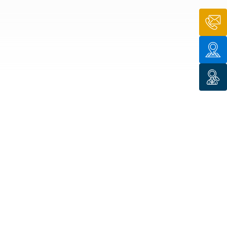
n de toit
ssible
n de
rasse
n de
 amiante
n de
ïque
n de
étalisée
n des
ns d’eau
phoïde
ravaux de
he de