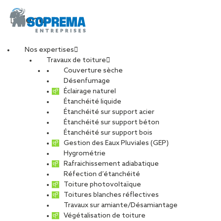
Menu
Nos expertises
Travaux de toiture
AQUACITE
Couverture sèche
Désenfumage
Éclairage naturel
FAGNIERES-AP-MA
Étanchéité liquide
Étanchéité sur support acier
Étanchéité sur support béton
Architectures (3)
Étanchéité sur support bois
Gestion des Eaux Pluviales (GEP)
Hygrométrie
PARTAGER
Rafraichissement adiabatique
Réfection d’étanchéité
09 décembre 2020
Toiture photovoltaïque
Toitures blanches réflectives
Travaux sur amiante/Désamiantage
Végétalisation de toiture